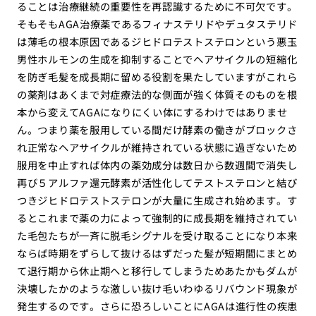
ることは治療継続の重要性を再認識するために不可欠です。
そもそもAGA治療薬であるフィナステリドやデュタステリド
は薄毛の根本原因であるジヒドロテストステロンという悪玉
男性ホルモンの生成を抑制することでヘアサイクルの短縮化
を防ぎ毛髪を成長期に留める役割を果たしていますがこれら
の薬剤はあくまで対症療法的な側面が強く体質そのものを根
本から変えてAGAになりにくい体にするわけではありませ
ん。つまり薬を服用している間だけ酵素の働きがブロックさ
れ正常なヘアサイクルが維持されている状態に過ぎないため
服用を中止すれば体内の薬効成分は数日から数週間で消失し
再び５アルファ還元酵素が活性化してテストステロンと結び
つきジヒドロテストステロンが大量に生成され始めます。す
るとこれまで薬の力によって強制的に成長期を維持されてい
た毛包たちが一斉に脱毛シグナルを受け取ることになり本来
ならば時期をずらして抜けるはずだった髪が短期間にまとめ
て退行期から休止期へと移行してしまうためあたかもダムが
決壊したかのような激しい抜け毛いわゆるリバウンド現象が
発生するのです。さらに恐ろしいことにAGAは進行性の疾患