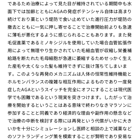
であるため治療によって見た目が維持されている期間中も水
面下では加齢とともにAGAの発症ポテンシャル自体は高まり
続けており薬という堤防で食い止めていた進行圧力が堤防の
撤去とともに一気に押し寄せることで治療開始前よりも急速
に薄毛が悪化するように感じられることもあります。また発
毛促進薬であるミノキシジルを使用していた場合血管拡張作
用によって無理やり生かされていた毛細血管が収縮し栄養補
給路を断たれた毛母細胞が急速に萎縮するためせっかく生え
た産毛や太くなった髪も維持できずに抜け落ちてしまいま
す。このような再発のメカニズムは人体の恒常性維持機能と
ホルモンバランスの複雑な相互作用によるものであり一度発
症したAGAというスイッチを完全にオフにすることは現代医
学でも困難であるという現実を突きつけます。したがって治
療を開始するということはある意味で終わりなきマラソンに
参加することと同義であり経済的な理由や副作用の懸念など
で治療の中断を検討する際には再発という代償がいかに大き
いかを十分にシミュレーションし医師と相談の上で減薬など
のソフトランディング策を模索することが賢明であり安易な