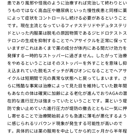
患であり風邪や怪我のように治療すれば完治して終わりとい
うものではなく高血圧や糖尿病といった慢性疾患と同様に薬
によって症状をコントロールし続ける必要があるということ
です。現在主流となっているフィナステリドやデュタステリ
ドといった内服薬は脱毛の原因物質であるジヒドロテストス
テロンの生成を抑制することでヘアサイクルを正常に保って
いますがこれはあくまで薬の成分が体内にある間だけ効力を
発揮する一時的なストッパーに過ぎません。したがって治療
をやめるということはそのストッパーを外すことを意味し抑
え込まれていた脱毛スイッチが再びオンになることでヘアサ
イクルは短期間で元の異常な状態へと戻ってしまいます。さ
らに残酷な事実は治療によって見た目を維持していた数年間
もあなたの体は確実に加齢による老化が進んでおりAGAの潜
在的な進行圧力は強まっていたということです。薬という堤
防で食い止めていた進行圧力が堤防の撤去とともに一気に押
し寄せることで治療開始前よりも急速に薄毛が悪化するよう
に感じられるリバウンド現象が発生する可能性が高いので
す。具体的には薬の服用を中止してから約三ヶ月から半年程