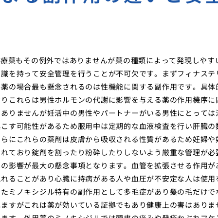
治療薬もその例外ではありませんが薬の種類によって発現しやす
知識を持って安全管理を行うことが不可欠です。まずフィナステ
害薬の場合最も懸念されるのは性機能に関する副作用です。具体
おりこれらは男性ホルモンの代謝に影響を与える薬の作用機序に
はありませんが妊活中の男性やパートナーがいる男性にとっては
起こす可能性があるため服用中は定期的な血液検査を行い肝臓の
さらにこれらの薬剤は皮膚から吸収される性質があるため妊婦や
されており錠剤を割ったり粉砕したりしないよう厳重な管理が必
への影響が最大の懸念事項となります。血管を拡張させる作用が
現れることがあり心臓に持病がある人や血圧が不安定な人は使用
またミノキシジル特有の副作用として多毛症があり髪の毛だけで
れますがこれは薬が効いている証拠でもあり健康上の害はありま
ります。外用薬のミノキシジルでは頭皮の痒みや発疹かぶれフケ