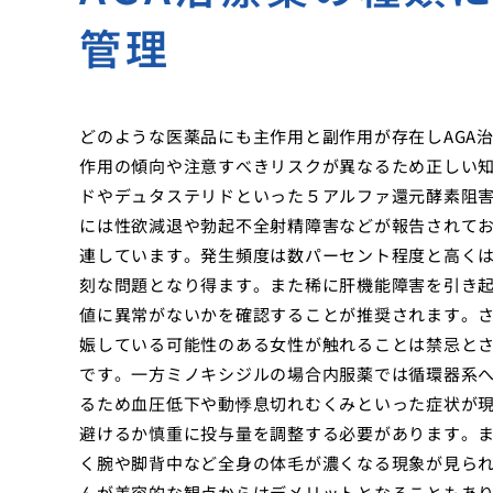
管理
どのような医薬品にも主作用と副作用が存在しAGA
作用の傾向や注意すべきリスクが異なるため正しい
ドやデュタステリドといった５アルファ還元酵素阻
には性欲減退や勃起不全射精障害などが報告されて
連しています。発生頻度は数パーセント程度と高く
刻な問題となり得ます。また稀に肝機能障害を引き
値に異常がないかを確認することが推奨されます。
娠している可能性のある女性が触れることは禁忌と
です。一方ミノキシジルの場合内服薬では循環器系
るため血圧低下や動悸息切れむくみといった症状が
避けるか慎重に投与量を調整する必要があります。
く腕や脚背中など全身の体毛が濃くなる現象が見ら
んが美容的な観点からはデメリットとなることもあ