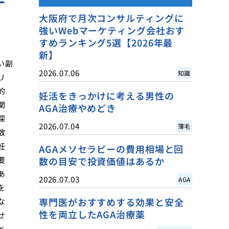
大阪府で月次コンサルティングに
強いWebマーケティング会社おす
すめランキング5選【2026年最
新】
い副
2026.07.06
知識
リ
的
妊活をきっかけに考える男性の
関
AGA治療やめどき
深
2026.07.04
薄毛
数
妊
AGAメソセラピーの費用相場と回
要
数の目安で投資価値はあるか
あ
2026.07.03
AGA
を
専門医がおすすめする効果と安全
な
性を両立したAGA治療薬
せ
と