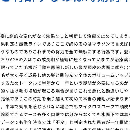
の姿に劇的な変化がなく効果なしと判断して治療を止めてしまう
効果判定の最低ラインでありここで諦めるのはマラソンで言えば
ようなものでありこれまでの努力を全て無駄にする行為です。髪
おりAGAの人はこの成長期が極端に短くなっていますが治療薬
て眠っていた毛根が活動を再開し新しい髪が頭皮の表面に顔を出
産毛が太く長く成長し他の髪と馴染んで全体のボリュームアップ
要するためトータルで半年から一年という期間が必要になるのが
時的な抜け毛の増加が起こる場合がありこれを悪化と勘違いしや
い兆候でありこの時期を乗り越えて初めて本当の発毛が始まりま
す。半年で効果を感じられない場合でもマイクロスコープで頭皮
が確認できるケースも多く肉眼では分からなくても水面下では着
床データでも半年時点では「不変」と判定された患者が一年継続
おり半年はあくまで通過点に過ぎません。焦る気持ちは分かりま