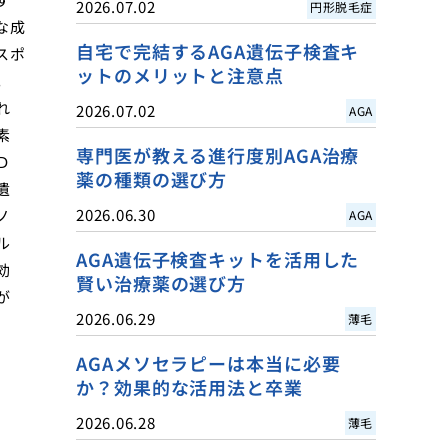
2026.07.02
円形脱毛症
な成
自宅で完結するAGA遺伝子検査キ
スポ
ットのメリットと注意点
。
れ
2026.07.02
AGA
素
専門医が教える進行度別AGA治療
Ｄ
薬の種類の選び方
遺
2026.06.30
ノ
AGA
ル
AGA遺伝子検査キットを活用した
効
賢い治療薬の選び方
が
2026.06.29
薄毛
AGAメソセラピーは本当に必要
か？効果的な活用法と卒業
2026.06.28
薄毛