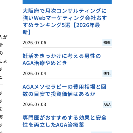
大阪府で月次コンサルティングに
強いWebマーケティング会社おす
すめランキング5選【2026年最
新】
人が
2026.07.06
知識
折
の
妊活をきっかけに考える男性の
によ
AGA治療やめどき
す
2026.07.04
薄毛
と
一
AGAメソセラピーの費用相場と回
す
数の目安で投資価値はあるか
す
2026.07.03
AGA
を
専門医がおすすめする効果と安全
実
性を両立したAGA治療薬
す
す