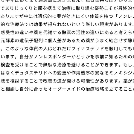
トでありじっくりと腰を据えて治療に取り組む姿勢こそが最終的
がありますが中には遺伝的に薬が効きにくい体質を持つ「ノンレ
準的な治療法では効果が得られないという厳しい現実があります
の感受性の違いや薬を代謝する酵素の活性の違いにあると考えら
還元酵素の遺伝子配列に個人差があるため薬がうまく結合せず酵
す。このような体質の人はどれだけフィナステリドを服用しても
まいます。自分がノンレスポンダーかどうかを事前に知るための
に検査を受けることで無駄な治療を避けることができます。もし
要はなくデュタステリドへの変更や作用機序の異なるミノキシジ
択肢を検討することで改善の道が開ける可能性があります。薬が
医と相談し自分に合ったオーダーメイドの治療戦略を立てること