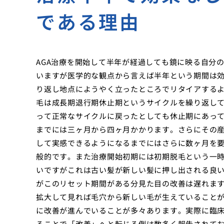
である理由
AGA治療を開始して半年が経過しても鏡に映る自分
いますが医学的な観点から言えば半年という期間は
り返し地点にようやく立ったところでリタイアする
毛は成長期退行期休止期というサイクルを繰り返して
って正常なサイクルに戻ったとしても休止期にあっ
までには三ヶ月から四ヶ月かかります。さらにその
して実感できるようになるまでにはさらに数ヶ月を
般的です。また治療開始初期には初期脱毛という一
いですがこれは古い髪が新しい髪に押し出される良
がこのリセット期間がある分見た目の改善は遅れま
拡大して見れば毛穴から新しい毛が生えていること
に改善が進んでいることが多々あります。実際に臨
ることで「改善」へと転じる例は数多く報告されて