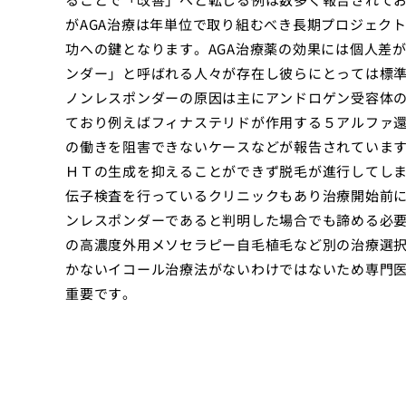
がAGA治療は年単位で取り組むべき長期プロジェク
功への鍵となります。AGA治療薬の効果には個人差
ンダー」と呼ばれる人々が存在し彼らにとっては標
ノンレスポンダーの原因は主にアンドロゲン受容体
ており例えばフィナステリドが作用する５アルファ
の働きを阻害できないケースなどが報告されていま
ＨＴの生成を抑えることができず脱毛が進行してし
伝子検査を行っているクリニックもあり治療開始前
ンレスポンダーであると判明した場合でも諦める必
の高濃度外用メソセラピー自毛植毛など別の治療選
かないイコール治療法がないわけではないため専門
重要です。