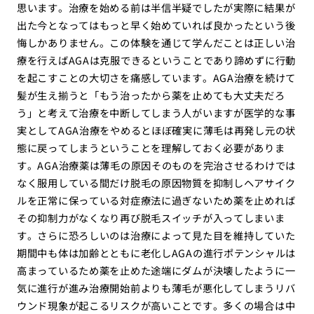
思います。治療を始める前は半信半疑でしたが実際に結果が
出た今となってはもっと早く始めていれば良かったという後
悔しかありません。この体験を通じて学んだことは正しい治
療を行えばAGAは克服できるということであり諦めずに行動
を起こすことの大切さを痛感しています。AGA治療を続けて
髪が生え揃うと「もう治ったから薬を止めても大丈夫だろ
う」と考えて治療を中断してしまう人がいますが医学的な事
実としてAGA治療をやめるとほぼ確実に薄毛は再発し元の状
態に戻ってしまうということを理解しておく必要がありま
す。AGA治療薬は薄毛の原因そのものを完治させるわけでは
なく服用している間だけ脱毛の原因物質を抑制しヘアサイク
ルを正常に保っている対症療法に過ぎないため薬を止めれば
その抑制力がなくなり再び脱毛スイッチが入ってしまいま
す。さらに恐ろしいのは治療によって見た目を維持していた
期間中も体は加齢とともに老化しAGAの進行ポテンシャルは
高まっているため薬を止めた途端にダムが決壊したように一
気に進行が進み治療開始前よりも薄毛が悪化してしまうリバ
ウンド現象が起こるリスクが高いことです。多くの場合は中