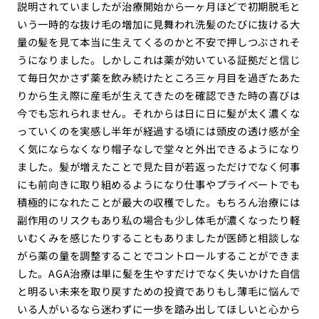
説明されていましたが治療開始から一ヶ月ほどで初期脱毛と
いう一時的な抜け毛の増加に見舞われ洗髪のたびに抜ける大
量の髪を見て本当に生えてくるのかと不安で押しつぶされそ
うになりました。しかしこれは薬が効いている証拠だと信じ
て毎日欠かさず薬を飲み続けたところ三ヶ月目を過ぎたあた
りから生え際に産毛が生えてきたのを確認できた時の喜びは
今でも忘れられません。それからは日に日に髪が太く濃くな
っていくのを実感し半年が経過する頃には頭皮の透け感が全
く気にならなくなり帽子なしで堂々と外出できるようになり
ました。髪が増えたことで見た目が若返っただけでなく何事
にも前向きに取り組めるようになり仕事やプライベートでも
積極的になれたことが最大の収穫でした。もちろん治療には
副作用のリスクもあり私の場合も少し体毛が濃くなったり軽
いむくみを感じたりすることもありましたが医師と相談しな
がら薬の量を調整することでコントロールすることができま
した。AGA治療は単に髪を生やすだけでなく失いかけた自信
と明るい未来を取り戻すための投資でありもし薄毛に悩んで
いる人がいるなら迷わずに一歩を踏み出してほしいと心から