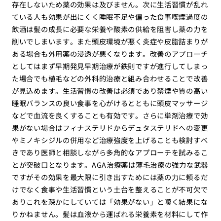
存在しないため薬の効果は及びません。次に生活習慣が乱れ
ている人も効果が出にくく睡眠不足や偏った食事喫煙過度の
飲酒は髪の成長に必要な栄養や酸素の供給を阻害し薬の力を
削いでしまいます。また頭皮環境が悪く炎症や皮脂詰まりが
ある場合も外用薬の浸透が悪くなります。改善のアプローチ
としてはまず早期発見早期治療が鉄則ですが進行してしまっ
た場合でも植毛などの外科的治療と組み合わせることで改善
が見込めます。生活習慣の改善は必須であり禁煙や質の高い
睡眠バランスの良い食事を心がけるとともに頭皮マッサージ
などで血流を良くすることも有効です。さらに単剤治療で効
果がない場合はフィナステリドからデュタステリドへの変更
やミノキシジルの併用など治療強度を上げることも検討すべ
きであり医師と相談しながら多角的なアプローチを試みるこ
とが突破口となります。AGA治療薬は薄毛治療の強力な武器
ですがその効果を最大限に引き出すためには薬の力に頼るだ
けでなく食事や生活習慣という土台を整えることが不可欠で
ありこれを疎かにしていては「効果がない」と嘆く結果にな
りかねません。髪は血液から運ばれる栄養素を材料にして作