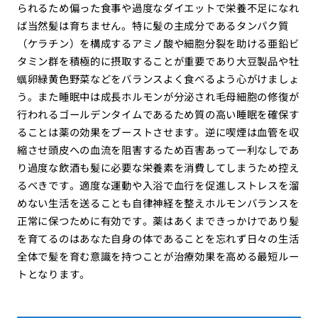
られるため偏った食事や過度なダイエットで栄養不足になれ
ば当然髪は育ちません。特に髪の主成分であるタンパク質
（ケラチン）を構成するアミノ酸や細胞分裂を助ける亜鉛ビ
タミン群を積極的に摂取することが重要であり大豆製品や牡
蠣卵緑黄色野菜などをバランスよく食べるよう心がけましょ
う。また睡眠中は成長ホルモンが分泌され毛母細胞の修復が
行われるゴールデンタイムであるため質の高い睡眠を確保す
ることは薬の効果をブーストさせます。逆に喫煙は血管を収
縮させ頭皮への血流を阻害するため百害あって一利なしであ
り過度な飲酒も髪に必要な栄養素を消費してしまうため控え
るべきです。適度な運動や入浴で血行を促進しストレスを溜
めない生活を送ることも自律神経を整えホルモンバランスを
正常に保つために有効です。薬はあくまできっかけであり髪
を育てるのはあなた自身の体であることを忘れず日々の生活
全体で髪を育む意識を持つことが治療効果を高める最短ルー
トとなります。