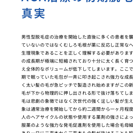
真実
男性型脱毛症の治療を開始した直後に多くの患者を
ていないのではなくむしろ毛根が薬に反応し正常な
生理現象であることを正しく理解する必要があります
の成長期が極端に短縮されており十分に太く長く育
え全体的なボリュームが低下してしまいます。ここ
期で眠っていた毛包が一斉に叩き起こされ強力な成
く太い髪の毛が急ピッチで製造され始めますがこの
毛が下から物理的に押し出される形で抜け落ちてし
毛は悲劇の象徴ではなく次世代の強く逞しい髪が生
象は通常治療を開始してから約二週間から一ヶ月程
人のヘアサイクルの状態や使用する薬剤の強さによ
服薬のような強力な発毛促進剤を使用した場合毛母
あり一日に二百本から三百本もの髪が抜けることも