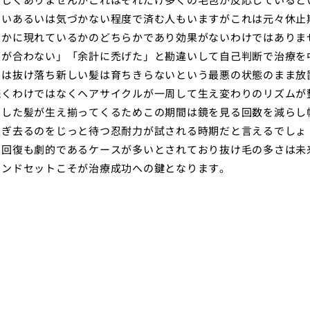
ないあるいは気づかない程度で済む人もいますがこれは元々休止
やかに現れているかのどちらかであり効果がないわけではありま
薬が合わない」「余計に禿げた」と勘違いして自己判断で治療を
髪は抜け落ち新しい髪は育ちきらないという最悪の状態のまま放
続くわけではなくヘアサイクルが一周して生え変わりのリズムが
とした髪が生え揃ってくるためこの期間は鏡を見る回数を減らし
過ぎ去るのをじっと待つ忍耐力が試される時期だと言えるでしょ
の回復も劇的であるケースが多いとされており抜け毛の多さは未
インドセットこそが治療成功への鍵となります。