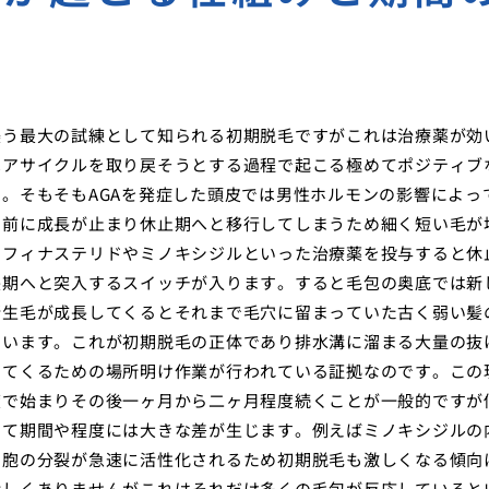
襲う最大の試練として知られる初期脱毛ですがこれは治療薬が効
ヘアサイクルを取り戻そうとする過程で起こる極めてポジティブ
。そもそもAGAを発症した頭皮では男性ホルモンの影響によっ
つ前に成長が止まり休止期へと移行してしまうため細く短い毛が
でフィナステリドやミノキシジルといった治療薬を投与すると休
長期へと突入するスイッチが入ります。すると毛包の奥底では新
新生毛が成長してくるとそれまで毛穴に留まっていた古く弱い髪
まいます。これが初期脱毛の正体であり排水溝に溜まる大量の抜
えてくるための場所明け作業が行われている証拠なのです。この
度で始まりその後一ヶ月から二ヶ月程度続くことが一般的ですが
って期間や程度には大きな差が生じます。例えばミノキシジルの
細胞の分裂が急速に活性化されるため初期脱毛も激しくなる傾向
珍しくありませんがこれはそれだけ多くの毛包が反応していると