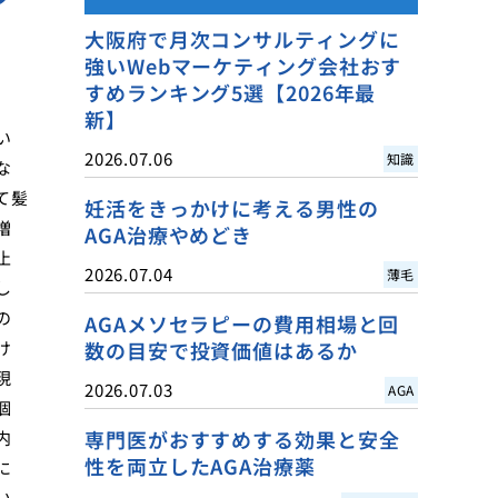
大阪府で月次コンサルティングに
強いWebマーケティング会社おす
すめランキング5選【2026年最
新】
い
2026.07.06
知識
な
て髪
妊活をきっかけに考える男性の
増
AGA治療やめどき
止
2026.07.04
薄毛
し
の
AGAメソセラピーの費用相場と回
け
数の目安で投資価値はあるか
現
2026.07.03
AGA
個
専門医がおすすめする効果と安全
内
性を両立したAGA治療薬
に
い