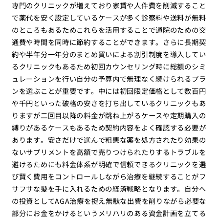
専門のクリニックが増えており家賃や人件費を削減すること
で薬代を安く設定しているケースが多く診察料や送料が無料
のところもあるためこれらを活用することで通院のための交
通費や時間を同時に節約することができます。さらに長期契
約や半年分一年分のまとめ買いによる割引制度を導入してい
るクリニックもあるため初回カウンセリング時に総額のシミ
ュレーションを行い自分の予算内で無理なく続けられるプラ
ンを選ぶことが重要です。中には初回限定価格として数百円
や千円といった破格の安さを打ち出しているクリニックもあ
りますが二回目以降の料金が跳ね上がるケースや定期購入の
縛りがあるケースもあるため契約内容をよく確認する必要が
あります。安さだけで選んで粗悪な薬を処方されたり効果の
ないサプリメントを高額で売りつけられたりするトラブルを
避けるためにも料金体系が明確で信頼できるクリニックを選
び賢く費用をコントロールしながら治療を継続することがフ
サフサな髪を手に入れるための経済戦略となります。自分へ
の投資としてAGA治療を捉え無駄な出費を削りながら必要な
部分にお金をかけるというメリハリのある資金計画を立てる