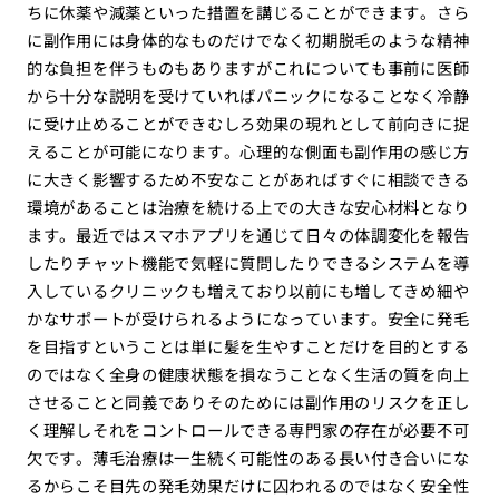
ちに休薬や減薬といった措置を講じることができます。さら
に副作用には身体的なものだけでなく初期脱毛のような精神
的な負担を伴うものもありますがこれについても事前に医師
から十分な説明を受けていればパニックになることなく冷静
に受け止めることができむしろ効果の現れとして前向きに捉
えることが可能になります。心理的な側面も副作用の感じ方
に大きく影響するため不安なことがあればすぐに相談できる
環境があることは治療を続ける上での大きな安心材料となり
ます。最近ではスマホアプリを通じて日々の体調変化を報告
したりチャット機能で気軽に質問したりできるシステムを導
入しているクリニックも増えており以前にも増してきめ細や
かなサポートが受けられるようになっています。安全に発毛
を目指すということは単に髪を生やすことだけを目的とする
のではなく全身の健康状態を損なうことなく生活の質を向上
させることと同義でありそのためには副作用のリスクを正し
く理解しそれをコントロールできる専門家の存在が必要不可
欠です。薄毛治療は一生続く可能性のある長い付き合いにな
るからこそ目先の発毛効果だけに囚われるのではなく安全性