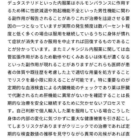
デュタステリドといった内服薬はホルモンバランスに作用す
るため稀に性欲減退や勃起機能不全といった男性機能に関わ
る副作用が報告されることがありこれが治療を躊躇させる要
因の一つとなっていますが実際の発生頻度は数パーセント程
度と低く多くの場合は服用を継続しているうちに身体が慣れ
て症状が消失するか服用を中止すれば回復するものであるこ
とが分かっています。またミノキシジル内服薬に関しては血
管拡張作用があるため動悸やむくみあるいは体毛が濃くなる
といった副作用が現れることがありますがこれらも医師が患
者の体質や既往歴を考慮した上で適切な用量を処方すること
でリスクを最小限に抑えることが可能です。特に重要なのが
定期的な血液検査による内臓機能のチェックであり薬は肝臓
で代謝されるため肝機能に異常がないかを確認することは長
期的な治療を安全に継続するために欠かせないプロセスで
す。自己判断で個人輸入した薬を服用している場合こうした
身体の内部の変化に気づかずに重大な健康被害を引き起こし
てしまうリスクがありますがクリニックでの治療であれば定
期的な検査数値の推移を見守りながら異常の兆候があれば直