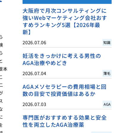
大阪府で月次コンサルティングに
強いWebマーケティング会社おす
すめランキング5選【2026年最
新】
ら
2026.07.06
知識
検
ら
妊活をきっかけに考える男性の
と
AGA治療やめどき
根本
2026.07.04
薄毛
こ
二
AGAメソセラピーの費用相場と回
が
数の目安で投資価値はあるか
ス
2026.07.03
AGA
な
専門医がおすすめする効果と安全
に
性を両立したAGA治療薬
を
呼