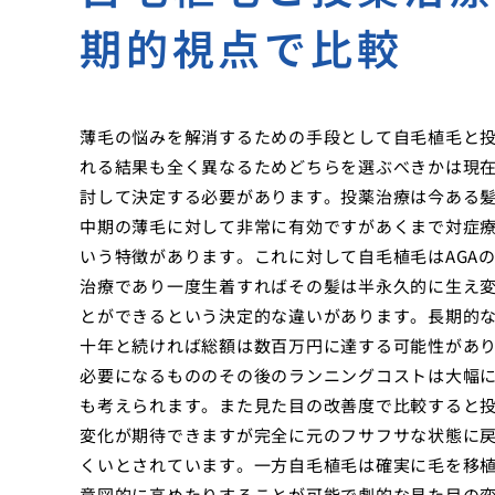
期的視点で比較
薄毛の悩みを解消するための手段として自毛植毛と
れる結果も全く異なるためどちらを選ぶべきかは現
討して決定する必要があります。投薬治療は今ある
中期の薄毛に対して非常に有効ですがあくまで対症
いう特徴があります。これに対して自毛植毛はAGA
治療であり一度生着すればその髪は半永久的に生え
とができるという決定的な違いがあります。長期的
十年と続ければ総額は数百万円に達する可能性があ
必要になるもののその後のランニングコストは大幅
も考えられます。また見た目の改善度で比較すると
変化が期待できますが完全に元のフサフサな状態に
くいとされています。一方自毛植毛は確実に毛を移
意図的に高めたりすることが可能で劇的な見た目の