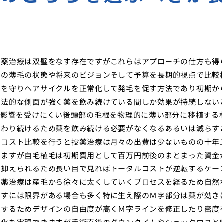
投薬治療は双璧をなす存在ですがこれらはアプローチの仕方も得
在の薄毛の状態や将来のビジョンそして予算を長期的視点で比較
髪を守りヘアサイクルを正常化して発毛を促す方法であり初期か
療法的な側面が強く薬を飲み続けている間しか効果が持続しない
の影響を受けにくい後頭部の毛根を物理的に薄い部分に移植する
変わり続けるため薬を飲み続ける必要がなくなるあるいは減らす
なコスト比較を行うと投薬治療は月々の出費は少ないものの十年
りますが自毛植毛は初期費用として百万円前後のまとまった資金
に抑えられるため長い目で見ればトータルコストが逆転するケー
投薬治療は産毛から徐々に太くしていくプロセスを経るため自然
戻すには限界がある場合も多く特に生え際のＭ字部分は薬が効き
植するためデザインの自由度が高くＭ字ラインを修正したり密度
変化を実現できますが手術直後のダウンタイムやショックロスと