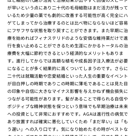
が早いという点にあり二十代の毛母細胞はまだ活力が残って
いるため少量の薬でも劇的に改善する可能性が高く完全にハ
ゲてしまってから治療するのとは比べ物にならないほど容易
にフサフサな状態を取り戻すことができます。また早期に治
療を始めればフィナステリドのような安価な維持薬だけで進
行を食い止めることができるため生涯にかかるトータルの治
療費を大幅に節約できるという経済的なメリットもありま
す。進行してからでは高額な植毛や成長因子注入療法が必要
になることが多く結果的に高くついてしまうのです。さらに
二十代は就職活動や恋愛結婚といった人生の重要なイベント
が目白押しの時期でありこの時期に薄毛であることは見た目
の印象や自信に大きなマイナス影響を与えかねず機会損失に
つながる可能性があります。髪があることで得られる自信や
ポジティブな精神状態を保つという意味でも早期治療は未来
への投資として非常におすすめです。AGAは進行性の病気で
あり放置すれば確実に悪化していくため「まだ早い」は「も
う遅い」への入り口です。気になり始めたその時がベストな