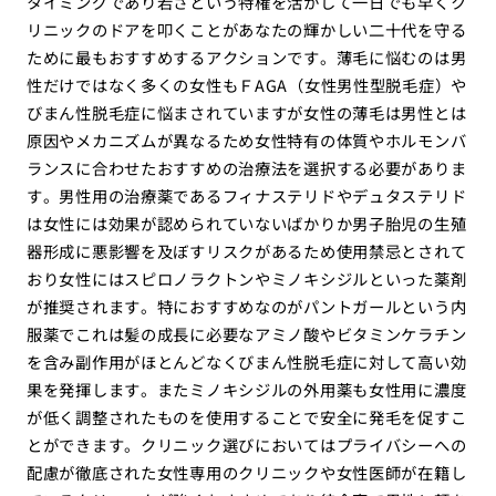
タイミングであり若さという特権を活かして一日でも早くク
リニックのドアを叩くことがあなたの輝かしい二十代を守る
ために最もおすすめするアクションです。薄毛に悩むのは男
性だけではなく多くの女性もＦAGA（女性男性型脱毛症）や
びまん性脱毛症に悩まされていますが女性の薄毛は男性とは
原因やメカニズムが異なるため女性特有の体質やホルモンバ
ランスに合わせたおすすめの治療法を選択する必要がありま
す。男性用の治療薬であるフィナステリドやデュタステリド
は女性には効果が認められていないばかりか男子胎児の生殖
器形成に悪影響を及ぼすリスクがあるため使用禁忌とされて
おり女性にはスピロノラクトンやミノキシジルといった薬剤
が推奨されます。特におすすめなのがパントガールという内
服薬でこれは髪の成長に必要なアミノ酸やビタミンケラチン
を含み副作用がほとんどなくびまん性脱毛症に対して高い効
果を発揮します。またミノキシジルの外用薬も女性用に濃度
が低く調整されたものを使用することで安全に発毛を促すこ
とができます。クリニック選びにおいてはプライバシーへの
配慮が徹底された女性専用のクリニックや女性医師が在籍し